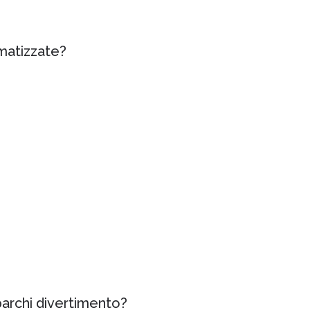
omatizzate?
parchi divertimento?