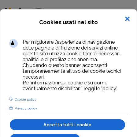
Biglietteria per...
Fiere ed esposizioni
ticka biglietteria
per Manifestazioni