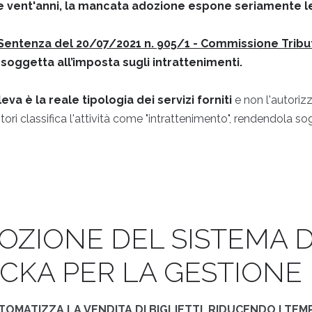
tre vent'anni, la mancata adozione espone seriamente le 
Sentenza del 20/07/2021 n. 905/1 - Commissione Tribut
è soggetta all’imposta sugli intrattenimenti.
leva è la reale tipologia dei servizi forniti
e non l'autoriz
ori classifica l'attività come "intrattenimento", rendendola so
OZIONE DEL SISTEMA DI
CKA PER LA GESTIONE 
UTOMATIZZA LA VENDITA DI BIGLIETTI, RIDUCENDO I TEM