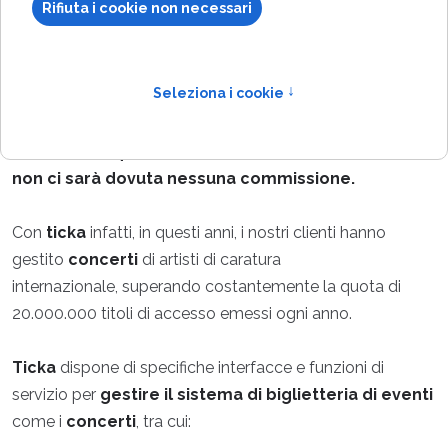
Grazie alle sue caratteristiche
ticka
è un
sistema di
biglietteria
estremamente efficiente nella gestione di
eventi
come i
concerti.
In caso di acquisto del sistema sul venduto online
non ci sarà dovuta nessuna commissione.
Con
ticka
infatti, in questi anni, i nostri clienti hanno
gestito
concerti
di artisti di caratura
internazionale, superando costantemente la quota di
20.000.000 titoli di accesso emessi ogni anno.
Ticka
dispone di specifiche interfacce e funzioni di
servizio per
gestire il sistema di biglietteria di eventi
come i
concerti
, tra cui: