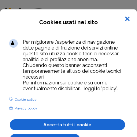
Biglietteria per...
Concerti
ticka biglietteria
per Concerti