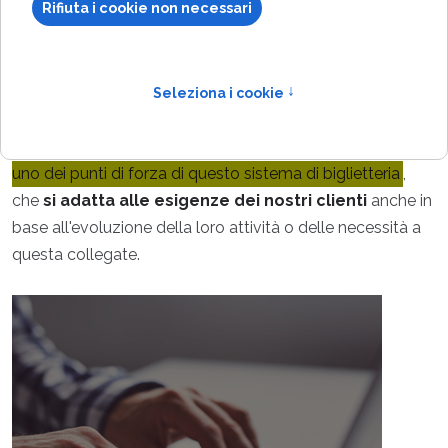
I moduli della biglietteria ticka
possono essere
attivati anche in
momenti diversi
dalla prima fornitura,
compatibilmente con la configurazione hardware e/o
software scelta.
Avere una struttura modulare scalabile è
uno dei punti di forza di questo sistema di biglietteria
,
che
si adatta alle esigenze dei nostri clienti
anche in
base all'evoluzione della loro attività o delle necessità a
questa collegate.